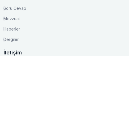
Soru Cevap
Mevzuat
Haberler
Dergiler
İletişim
Akay Caddesi Lale Apt. No:15/3 Bakanlıklar/ANKARA
0 (312) 417 03 75
0 (312) 425 16 01
bilgi@kontder.org.tr