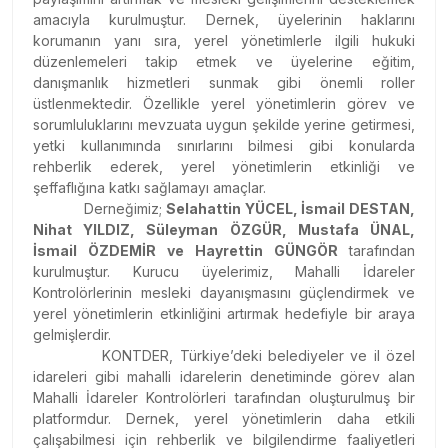
amacıyla kurulmuştur. Dernek, üyelerinin haklarını
korumanın yanı sıra, yerel yönetimlerle ilgili hukuki
düzenlemeleri takip etmek ve üyelerine eğitim,
danışmanlık hizmetleri sunmak gibi önemli roller
üstlenmektedir. Özellikle yerel yönetimlerin görev ve
sorumluluklarını mevzuata uygun şekilde yerine getirmesi,
yetki kullanımında sınırlarını bilmesi gibi konularda
rehberlik ederek, yerel yönetimlerin etkinliği ve
şeffaflığına katkı sağlamayı amaçlar.
Derneğimiz;
Selahattin YÜCEL, İsmail DESTAN,
Nihat YILDIZ, Süleyman ÖZGÜR, Mustafa ÜNAL,
İsmail ÖZDEMİR ve Hayrettin GÜNGÖR
tarafından
kurulmuştur. Kurucu üyelerimiz, Mahalli İdareler
Kontrolörlerinin mesleki dayanışmasını güçlendirmek ve
yerel yönetimlerin etkinliğini artırmak hedefiyle bir araya
gelmişlerdir.
KONTDER, Türkiye’deki belediyeler ve il özel
idareleri gibi mahalli idarelerin denetiminde görev alan
Mahalli İdareler Kontrolörleri tarafından oluşturulmuş bir
platformdur. Dernek, yerel yönetimlerin daha etkili
çalışabilmesi için rehberlik ve bilgilendirme faaliyetleri