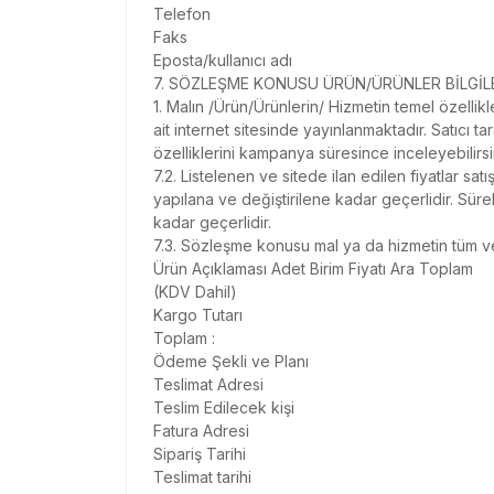
Telefon
Faks
Eposta/kullanıcı adı
7. SÖZLEŞME KONUSU ÜRÜN/ÜRÜNLER BİLGİL
1. Malın /Ürün/Ürünlerin/ Hizmetin temel özellikl
ait internet sitesinde yayınlanmaktadır. Satıcı 
özelliklerini kampanya süresince inceleyebilirsi
7.2. Listelenen ve sitede ilan edilen fiyatlar satı
yapılana ve değiştirilene kadar geçerlidir. Süreli
kadar geçerlidir.
7.3. Sözleşme konusu mal ya da hizmetin tüm vergi
Ürün Açıklaması Adet Birim Fiyatı Ara Toplam
(KDV Dahil)
Kargo Tutarı
Toplam :
Ödeme Şekli ve Planı
Teslimat Adresi
Teslim Edilecek kişi
Fatura Adresi
Sipariş Tarihi
Teslimat tarihi