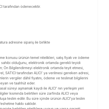
CI tarafından ödenecektir.
atura adresine sipariş ile birlikte
eşme konusu ürünün temel nitelikleri, satış fiyatı ve ödeme
ilgi sahibi olduğunu, elektronik ortamda gerekli teyidi
n; Ön Bilgilendirmeyi elektronik ortamda teyit etmesi,
l, SATICI tarafından ALICI’ ya verilmesi gereken adresi,
nlerin vergiler dâhil fiyatını, ödeme ve teslimat bilgilerini
beyan ve taahhüt eder.
sal süreyi aşmamak kaydı ile ALICI’ nın yerleşim yeri
ilgiler kısmında belirtilen süre zarfında ALICI veya
uşa teslim edilir. Bu süre içinde ürünün ALICI’ya teslim
eshetme hakkı saklıdır.
arişte belirtilen niteliklere uygun ve varsa garanti