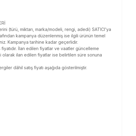
ERİ
erini (türü, miktarı, marka/modeli, rengi, adedi) SATICI’ya
tarafından kampanya düzenlenmiş ise ilgili ürünün temel
niz. Kampanya tarihine kadar geçerlidir.
ş fiyatıdır. İlan edilen fiyatlar ve vaatler güncelleme
 olarak ilan edilen fiyatlar ise belirtilen süre sonuna
ler dâhil satış fiyatı aşağıda gösterilmiştir.