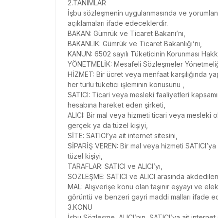
2.TANIMLAR
İşbu sözleşmenin uygulanmasında ve yorumlanmas
açıklamaları ifade edeceklerdir.
BAKAN: Gümrük ve Ticaret Bakanı’nı,
BAKANLIK: Gümrük ve Ticaret Bakanlığı’nı,
KANUN: 6502 sayılı Tüketicinin Korunması Hakk
YÖNETMELİK: Mesafeli Sözleşmeler Yönetmeliği
HİZMET: Bir ücret veya menfaat karşılığında ya
her türlü tüketici işleminin konusunu ,
SATICI: Ticari veya mesleki faaliyetleri kapsa
hesabına hareket eden şirketi,
ALICI: Bir mal veya hizmeti ticari veya mesleki
gerçek ya da tüzel kişiyi,
SİTE: SATICI’ya ait internet sitesini,
SİPARİŞ VEREN: Bir mal veya hizmeti SATICI’ya 
tüzel kişiyi,
TARAFLAR: SATICI ve ALICI’yı,
SÖZLEŞME: SATICI ve ALICI arasında akdedilen
MAL: Alışverişe konu olan taşınır eşyayı ve ele
görüntü ve benzeri gayri maddi malları ifade e
3.KONU
İşbu Sözleşme, ALICI’nın, SATICI’ya ait internet