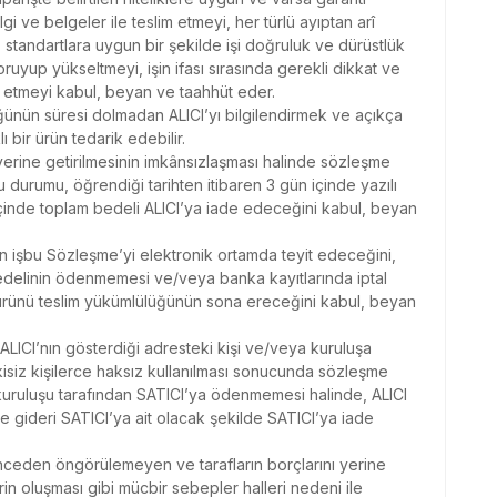
lgi ve belgeler ile teslim etmeyi, her türlü ayıptan arî
standartlara uygun bir şekilde işi doğruluk ve dürüstlük
koruyup yükseltmeyi, işin ifası sırasında gerekli dikkat ve
t etmeyi kabul, beyan ve taahhüt eder.
ünün süresi dolmadan ALICI’yı bilgilendirmek ve açıkça
lı bir ürün tedarik edebilir.
yerine getirilmesinin imkânsızlaşması halinde sözleşme
durumu, öğrendiği tarihten itibaren 3 gün içinde yazılı
 içinde toplam bedeli ALICI’ya iade edeceğini kabul, beyan
in işbu Sözleşme’yi elektronik ortamda teyit edeceğini,
delinin ödenmemesi ve/veya banka kayıtlarında iptal
ürünü teslim yükümlülüğünün sona ereceğini kabul, beyan
LICI’nın gösterdiği adresteki kişi ve/veya kuruluşa
tkisiz kişilerce haksız kullanılması sonucunda sözleşme
 kuruluşu tarafından SATICI’ya ödenmemesi halinde, ALICI
 gideri SATICI’ya ait olacak şekilde SATICI’ya iade
, önceden öngörülemeyen ve tarafların borçlarını yerine
rin oluşması gibi mücbir sebepler halleri nedeni ile