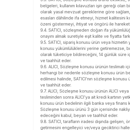
belgeleri, kullanım kılavuzları işin gereği olan bi
olarak yasal mevzuat gereklerine göre sağlam, 
esasları dâhilinde ifa etmeyi, hizmet kalitesini 
özeni göstermeyi, ihtiyat ve öngörü ile hareke
9.4. SATICI, sözleşmeden doğan ifa yükümlülüğ
onayını almak suretiyle eşit kalite ve fiyatta fark
9.5. SATICI, sipariş konusu ürün veya hizmetin 
konusu yükümlülüklerini yerine getiremezse, bu 
olarak tüketiciye bildireceğini, 14 günlük süre
ve taahhüt eder.
9.6. ALICI, Sözleşme konusu ürünün teslimatı iç
herhangi bir nedenle sözleşme konusu ürün be
edilmesi halinde, SATICI’nın sözleşme konusu 
ve taahhüt eder.
9.7. ALICI, Sözleşme konusu ürünün ALICI veya A
tesliminden sonra ALICI’ya ait kredi kartının ye
konusu ürün bedelinin ilgili banka veya finans
Sözleşme konusu ürünü 3 gün içerisinde nakliye
edeceğini kabul, beyan ve taahhüt eder.
9.8. SATICI, tarafların iradesi dışında gelişen
getirmesini engelleyici ve/veya geciktirici halle