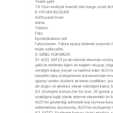
Teslim şekli
7.4. Ürün sevkiyat masrafı olan kargo ücreti ALI
8. FATURA BİLGİLERİ
Ad/Soyad/Unvan
Adres
Telefon
Faks
Eposta/kullanıcı adı
Fatura teslim : Fatura sipariş teslimatı sırasında f
teslim edilecektir.
9. GENEL HÜKÜMLER
9.1. ALICI, SATICI’ya ait internet sitesinde sözl
şekli ile teslimata ilişkin ön bilgileri okuyup, b
verdiğini kabul, beyan ve taahhüt eder. ALICI’nı
mesafeli satış sözleşmesinin kurulmasından evve
siparişi verilen ürünlere ait temel özellikleri, ürü
de doğru ve eksiksiz olarak edindiğini kabul, 
9.2. Sözleşme konusu her bir ürün, 30 günlük ya
uzaklığına bağlı olarak internet sitesindeki ön b
ALICI’nın gösterdiği adresteki kişi ve/veya kurul
edilememesi durumunda, ALICI’nın sözleşmeyi f
9.3. SATICI, Sözleşme konusu ürünü eksiksiz, sip