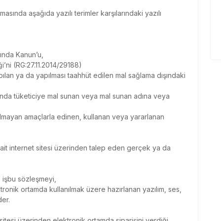
ında aşağıda yazılı terimler karşılarındaki yazılı
ında Kanun’u,
’ni (RG:27.11.2014/29188)
pılan ya da yapılması taahhüt edilen mal sağlama dışındaki
mında tüketiciye mal sunan veya mal sunan adına veya
 olmayan amaçlarla edinen, kullanan veya yararlanan
ait internet sitesi üzerinden talep eden gerçek ya da
 işbu sözleşmeyi,
ktronik ortamda kullanılmak üzere hazırlanan yazılım, ses,
der.
 sitesi üzerinden elektronik ortamda siparişini verdiği