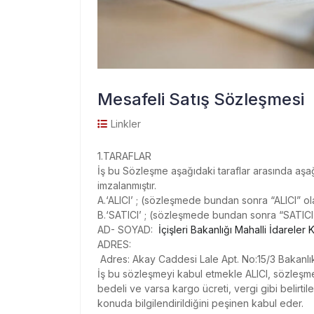
Mesafeli Satış Sözleşmesi
Linkler
1.TARAFLAR
İş bu Sözleşme aşağıdaki taraflar arasında aşa
imzalanmıştır.
A.‘ALICI’ ; (sözleşmede bundan sonra “ALICI” ola
B.‘SATICI’ ; (sözleşmede bundan sonra “SATICI”
AD- SOYAD:
İçişleri Bakanlığı Mahalli İdareler K
ADRES:
Adres: Akay Caddesi Lale Apt. No:15/3 Bakanl
İş bu sözleşmeyi kabul etmekle ALICI, sözleşme
bedeli ve varsa kargo ücreti, vergi gibi belirt
konuda bilgilendirildiğini peşinen kabul eder.