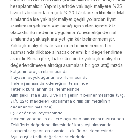
hesaplanmalıdır. Yapım işlerinde yaklaşık maliyete %25,
hizmet alımlarında en çok % 20 kâr ilave edilmelidir. Mal
alımlarında ise yaklaşık maliyet çeşitli yollardan fiyat
araştırması şeklinde yapılacağı için zaten içinde kâr
olacaktır. Bu nedenle Uygulama Yönetmeliğinde mal
alımlarında yaklaşık maliyet için kâr belirlenmemiştir.
Yaklaşık maliyet ihale sürecinin hemen hemen her
aşamasında dikkate alınacak önemli bir değerlendirme
aracıdır. Buna göre, ihale sürecinde yaklaşık maliyetin
değerlendirmeye alındığı aşamalara bir göz attığımızda;
Bütçenin programlanmasında
İhtiyacın büyüklüğünün belirlenmesinde
İhale aşamasında ödeneğinin temininde
Yeterlik kurallarının belirlenmesinde
Alım şekli, ihale usulü ve ilan şeklinin belirlenmesinde (3/g,
21/f, 22/d maddeleri kapsamına girilip girilmediğinin
değerlendirilmesinde)
Eşik değer mukayesesinde
İhalenin yabancı isteklilere açık olup olmaması hususunda
Tekliflerin değerlendirilmesinde/ karşılaştırılmasında;
ekonomik açıdan en avantajlı teklifin belirlenmesinde
Aşırı düşük teklif değerlendirmelerinde