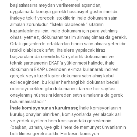
başlatılmasına meydan verilmemesi açısından,
uygulamada konuya gerekli hassasiyet gösterilmelidir.
İhaleye teklif verecek isteklilerin ihale dökümanı satın
almaları zorunludur. “İstekli olabilecek” sıfatının
kazanılabilmesi için, ihale dökümanı için para yatırılmış
olması yetmez, dökümanın teslim alınmış olması da gerekir.
Ortak girişimlerde ortaklardan birinin satın alması yeterlidir.
İstekli olabilecek sıfatı, ihalelere yapılacak itiraz
başvurularında önemlidir. Ön yeterlik dokümanını ve
teknik şartnamenin EKAP’a yüklenmesi halinde, ihale
dokümanını EKAP üzerinden e-imza kullanarak indiren
gerçek veya tüzel kişiler dokümanı satın almış kabul
edileceğinden, bu kişiler herhangi bir doküman bedeli
ödemeyecekleri gibi dokümanın idarece her sayfası
onaylanmış nüshasını idareden satın almalarına da gerek
bulunmamaktadır.”
İhale komisyonunun kurulması;
İhale komisyonlarının
kuruluş onayları alınırken, komisyonlarda yer alacak asıl
ve yedek üyelerin hem komisyondaki görevlerinin
(başkan, uzman, üye gibi) hem de memuriyet ünvanlarının
belirtilmesi gerekecektir. Herkesin komisyon