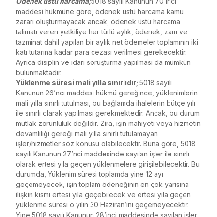
Ödenek üstü harcama;
5018 sayılı Kanunun 70’inci
maddesi hükmüne göre, ödenek üstü harcama kamu
zararı oluşturmayacak ancak, ödenek üstü harcama
talimatı veren yetkiliye her türlü aylık, ödenek, zam ve
tazminat dahil yapılan bir aylık net ödemeler toplamının iki
katı tutarına kadar para cezası verilmesi gerekecektir.
Ayrıca disiplin ve idari soruşturma yapılması da mümkün
bulunmaktadır.
Yüklenme süresi mali yılla sınırlıdır;
5018 sayılı
Kanunun 26’ncı maddesi hükmü gereğince, yüklenimlerin
mali yılla sınırlı tutulması, bu bağlamda ihalelerin bütçe yılı
ile sınırlı olarak yapılması gerekmektedir. Ancak, bu durum
mutlak zorunluluk değildir. Zira, işin mahiyeti veya hizmetin
devamlılığı gereği mali yılla sınırlı tutulamayan
işler/hizmetler söz konusu olabilecektir. Buna göre, 5018
sayılı Kanunun 27’nci maddesinde sayılan işler ile sınırlı
olarak ertesi yıla geçen yüklenmelere girişilebilecektir. Bu
durumda, Yüklenim süresi toplamda yine 12 ayı
geçemeyecek, işin toplam ödeneğinin en çok yarısına
ilişkin kısmı ertesi yıla geçebilecek ve ertesi yıla geçen
yüklenme süresi o yılın 30 Haziran’ını geçemeyecektir.
Yine 5018 sayılı Kanunun 28’inci maddesinde sayılan işler