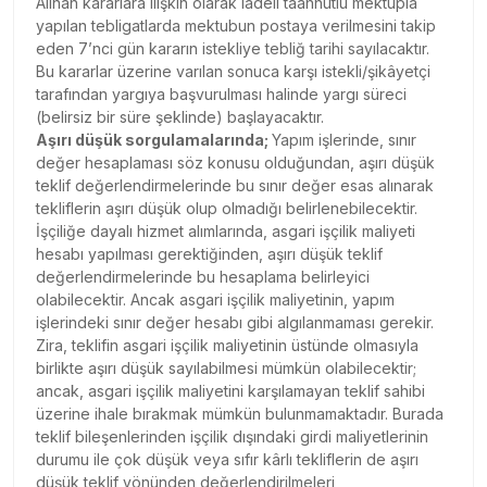
Alınan kararlara ilişkin olarak iadeli taahhütlü mektupla
yapılan tebligatlarda mektubun postaya verilmesini takip
eden 7’nci gün kararın istekliye tebliğ tarihi sayılacaktır.
Bu kararlar üzerine varılan sonuca karşı istekli/şikâyetçi
tarafından yargıya başvurulması halinde yargı süreci
(belirsiz bir süre şeklinde) başlayacaktır.
Aşırı düşük sorgulamalarında;
Yapım işlerinde, sınır
değer hesaplaması söz konusu olduğundan, aşırı düşük
teklif değerlendirmelerinde bu sınır değer esas alınarak
tekliflerin aşırı düşük olup olmadığı belirlenebilecektir.
İşçiliğe dayalı hizmet alımlarında, asgari işçilik maliyeti
hesabı yapılması gerektiğinden, aşırı düşük teklif
değerlendirmelerinde bu hesaplama belirleyici
olabilecektir. Ancak asgari işçilik maliyetinin, yapım
işlerindeki sınır değer hesabı gibi algılanmaması gerekir.
Zira, teklifin asgari işçilik maliyetinin üstünde olmasıyla
birlikte aşırı düşük sayılabilmesi mümkün olabilecektir;
ancak, asgari işçilik maliyetini karşılamayan teklif sahibi
üzerine ihale bırakmak mümkün bulunmamaktadır. Burada
teklif bileşenlerinden işçilik dışındaki girdi maliyetlerinin
durumu ile çok düşük veya sıfır kârlı tekliflerin de aşırı
düşük teklif yönünden değerlendirilmeleri