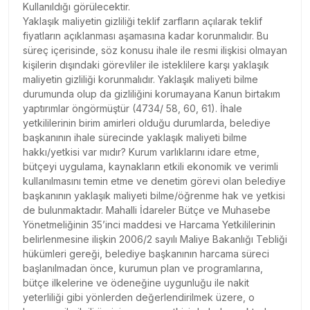
Kullanıldığı görülecektir.
Yaklaşık maliyetin gizliliği teklif zarfların açılarak teklif
fiyatların açıklanması aşamasına kadar korunmalıdır. Bu
süreç içerisinde, söz konusu ihale ile resmi ilişkisi olmayan
kişilerin dışındaki görevliler ile isteklilere karşı yaklaşık
maliyetin gizliliği korunmalıdır. Yaklaşık maliyeti bilme
durumunda olup da gizliliğini korumayana Kanun birtakım
yaptırımlar öngörmüştür (4734/ 58, 60, 61). İhale
yetkililerinin birim amirleri olduğu durumlarda, belediye
başkanının ihale sürecinde yaklaşık maliyeti bilme
hakkı/yetkisi var mıdır? Kurum varlıklarını idare etme,
bütçeyi uygulama, kaynakların etkili ekonomik ve verimli
kullanılmasını temin etme ve denetim görevi olan belediye
başkanının yaklaşık maliyeti bilme/öğrenme hak ve yetkisi
de bulunmaktadır. Mahalli İdareler Bütçe ve Muhasebe
Yönetmeliğinin 35’inci maddesi ve Harcama Yetkililerinin
belirlenmesine ilişkin 2006/2 sayılı Maliye Bakanlığı Tebliği
hükümleri gereği, belediye başkanının harcama süreci
başlanılmadan önce, kurumun plan ve programlarına,
bütçe ilkelerine ve ödeneğine uygunluğu ile nakit
yeterliliği gibi yönlerden değerlendirilmek üzere, o