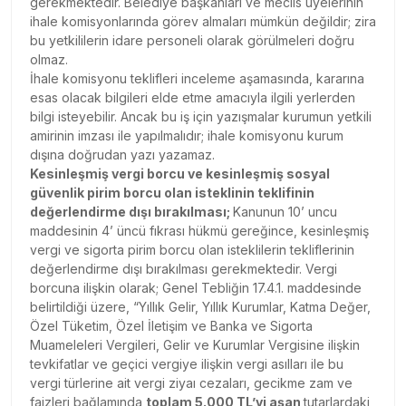
gerekmektedir. Belediye başkanları ve meclis üyelerinin
ihale komisyonlarında görev almaları mümkün değildir; zira
bu yetkililerin idare personeli olarak görülmeleri doğru
olmaz.
İhale komisyonu teklifleri inceleme aşamasında, kararına
esas olacak bilgileri elde etme amacıyla ilgili yerlerden
bilgi isteyebilir. Ancak bu iş için yazışmalar kurumun yetkili
amirinin imzası ile yapılmalıdır; ihale komisyonu kurum
dışına doğrudan yazı yazamaz.
Kesinleşmiş vergi borcu ve kesinleşmiş sosyal
güvenlik pirim borcu olan isteklinin teklifinin
değerlendirme dışı bırakılması;
Kanunun 10’ uncu
maddesinin 4’ üncü fıkrası hükmü gereğince, kesinleşmiş
vergi ve sigorta pirim borcu olan isteklilerin tekliflerinin
değerlendirme dışı bırakılması gerekmektedir. Vergi
borcuna ilişkin olarak; Genel Tebliğin 17.4.1. maddesinde
belirtildiği üzere, “Yıllık Gelir, Yıllık Kurumlar, Katma Değer,
Özel Tüketim, Özel İletişim ve Banka ve Sigorta
Muameleleri Vergileri, Gelir ve Kurumlar Vergisine ilişkin
tevkifatlar ve geçici vergiye ilişkin vergi asılları ile bu
vergi türlerine ait vergi ziyaı cezaları, gecikme zam ve
faizleri bağlamında
toplam 5.000 TL’yi aşan
tutarlardaki