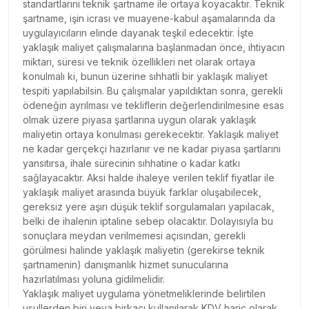
standartlarını teknik şartname ile ortaya koyacaktır. Teknik
şartname, işin icrası ve muayene-kabul aşamalarında da
uygulayıcıların elinde dayanak teşkil edecektir. İşte
yaklaşık maliyet çalışmalarına başlanmadan önce, ihtiyacın
miktarı, süresi ve teknik özellikleri net olarak ortaya
konulmalı ki, bunun üzerine sıhhatli bir yaklaşık maliyet
tespiti yapılabilsin. Bu çalışmalar yapıldıktan sonra, gerekli
ödeneğin ayrılması ve tekliflerin değerlendirilmesine esas
olmak üzere piyasa şartlarına uygun olarak yaklaşık
maliyetin ortaya konulması gerekecektir. Yaklaşık maliyet
ne kadar gerçekçi hazırlanır ve ne kadar piyasa şartlarını
yansıtırsa, ihale sürecinin sıhhatine o kadar katkı
sağlayacaktır. Aksi halde ihaleye verilen teklif fiyatlar ile
yaklaşık maliyet arasında büyük farklar oluşabilecek,
gereksiz yere aşırı düşük teklif sorgulamaları yapılacak,
belki de ihalenin iptaline sebep olacaktır. Dolayısıyla bu
sonuçlara meydan verilmemesi açısından, gerekli
görülmesi halinde yaklaşık maliyetin (gerekirse teknik
şartnamenin) danışmanlık hizmet sunucularına
hazırlatılması yoluna gidilmelidir.
Yaklaşık maliyet uygulama yönetmeliklerinde belirtilen
usullerden biri veya birkaçı kullanılarak KDV hariç olarak