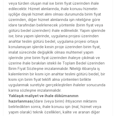
veya türden oluşan mal ise birim fiyat üzerinden ihale
edilecektir. Hizmet alımlarında, ihale konusu hizmetin
işçiliğe dayalı hizmet alımı olması durumunda birim fiyat
üzerinden, diğer hizmet alımlarında işin niteliğine göre
idare tarafından belirlenecek yöntemle (birim fiyat veya
götürü bedel üzerinden) ihale edilmelidir. Yapım işlerinde
ise; bina yapım işlerinde, uygulama projesi üzerinden
anahtar teslim götürü bedel, uygulama projesi ortaya
konulamayan işlerde kesin proje üzerinden birim fiyat,
imalat sürecinde değişiklik olması muhtemel yapım
işlerinde yine birim fiyat üzerinden ihaleye çıkılmalı ve
üzerine ihale bırakılan istekli ile Toplam Bedel üzerinden
Birim Fiyat Sözleşme imzalanmalıdır. Niteliği itibarıyla iş
kalemlerinin bir kısmı için anahtar teslimi götürü bedel, bir
kısmı için birim fiyat teklifi alma yöntemleri birlikte
uygulanmak suretiyle gerçekleştirilen ihaleler sonucunda
karma sözleşme imzalanmalıdır.
Yaklaşık maliyet ve ihale dökümanının
hazırlanması;
İdare (veya birim) ihtiyacının miktarını
belirledikten sonra, ihale konusu işin (mal, hizmet veya
yapım olarak) teknik özellikleri, kalite ve aranan diğer