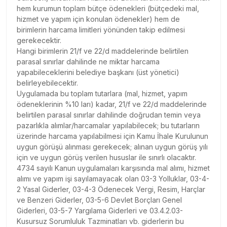
hem kurumun toplam bütçe ödenekleri (bütçedeki mal,
hizmet ve yapım için konulan ödenekler) hem de
birimlerin harcama limitleri yönünden takip edilmesi
gerekecektir.
Hangi birimlerin 21/f ve 22/d maddelerinde belirtilen
parasal sınırlar dahilinde ne miktar harcama
yapabileceklerini belediye başkanı (üst yönetici)
belirleyebilecektir.
Uygulamada bu toplam tutarlara (mal, hizmet, yapım
ödeneklerinin %10 ları) kadar, 21/f ve 22/d maddelerinde
belirtilen parasal sınırlar dahilinde doğrudan temin veya
pazarlıkla alımlar/harcamalar yapılabilecek; bu tutarların
üzerinde harcama yapılabilmesi için Kamu İhale Kurulunun
uygun görüşü alınması gerekecek; alınan uygun görüş yılı
için ve uygun görüş verilen hususlar ile sınırlı olacaktır.
4734 sayılı Kanun uygulamaları karşısında mal alımı, hizmet
alımı ve yapım işi sayılamayacak olan 03-3 Yolluklar, 03-4-
2 Yasal Giderler, 03-4-3 Ödenecek Vergi, Resim, Harçlar
ve Benzeri Giderler, 03-5-6 Devlet Borçları Genel
Giderleri, 03-5-7 Yargılama Giderleri ve 03.4.2.03-
Kusursuz Sorumluluk Tazminatları vb. giderlerin bu