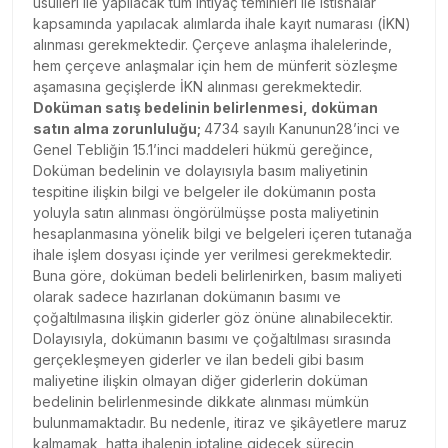
usulleri ile yapılacak tüm ihtiyaç teminleri ile istisnalar
kapsamında yapılacak alımlarda ihale kayıt numarası (İKN)
alınması gerekmektedir. Çerçeve anlaşma ihalelerinde,
hem çerçeve anlaşmalar için hem de münferit sözleşme
aşamasına geçişlerde İKN alınması gerekmektedir.
Doküman satış bedelinin belirlenmesi, doküman
satın alma zorunluluğu;
4734 sayılı Kanunun28’inci ve
Genel Tebliğin 15.1’inci maddeleri hükmü gereğince,
Doküman bedelinin ve dolayısıyla basım maliyetinin
tespitine ilişkin bilgi ve belgeler ile dokümanın posta
yoluyla satın alınması öngörülmüşse posta maliyetinin
hesaplanmasına yönelik bilgi ve belgeleri içeren tutanağa
ihale işlem dosyası içinde yer verilmesi gerekmektedir.
Buna göre, doküman bedeli belirlenirken, basım maliyeti
olarak sadece hazırlanan dokümanın basımı ve
çoğaltılmasına ilişkin giderler göz önüne alınabilecektir.
Dolayısıyla, dokümanın basımı ve çoğaltılması sırasında
gerçekleşmeyen giderler ve ilan bedeli gibi basım
maliyetine ilişkin olmayan diğer giderlerin doküman
bedelinin belirlenmesinde dikkate alınması mümkün
bulunmamaktadır. Bu nedenle, itiraz ve şikâyetlere maruz
kalmamak, hatta ihalenin iptaline gidecek sürecin