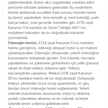
çalıştırmamalıdır. Bunun aksi uygulamalar yasalara aykırı
personel istihdamı anlamına gelecektir. Bu nedenlerle
hizmet alımlarında öncelikle ihale konusu hizmetin tanımı
(iş tanımı) yapılmalıdır; bina temizlik işi, kent temizliği, park-
bahçe bakım, özel güvenlik hizmetleri gibi. 4735 sayılı
Kanunun 7/a maddesi ile Genel Tebliğin 69/1’ inci
maddeleri hükümleri de bu doğrultuda hükümler
içermektedir.
Ödeneğin temini;
4734 sayılı Kanunun 5’inci maddesi
hükmü gereğince, ödeneği olmayan hiçbir iş için ihaleye
çıkılamayacaktır. Ödeneğin olmasından yeterli ödeneğinin
bulunmasının anlaşılması gerekir. Zira ödenek, harcama
yapılabilmesi ve yüklenime girilebilmesi için yetki (parasal
rakam ile ifade edilen) anlamına gelir. Yetkisiz
harcama/ihale yapılamaz. Nitekim 5018 sayılı Kanunun
26’ncı maddesi hükmü de bu doğrultudadır. Dolayısıyla
ihaleye çıkılmadan önce (onay aşamasında, en geç
ilandan önce) ödeneğin temini sağlanmalıdır. Yeterli
ödenek bulunmaması durumunda, bütçe içi aktarma,
yedek ödenekten aktarma ve ek ödenek suretiyle
ödenek temini yollarına gidilebilecektir.