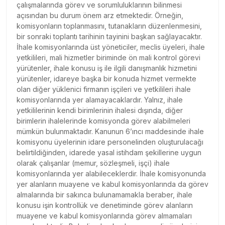
çalışmalarında görev ve sorumluluklarının bilinmesi
açısından bu durum önem arz etmektedir. Örneğin,
komisyonların toplanmasını, tutanakların düzenlenmesini,
bir sonraki toplantı tarihinin tayinini başkan sağlayacaktır.
İhale komisyonlarında üst yöneticiler, meclis üyeleri, ihale
yetkilileri, mali hizmetler biriminde ön mali kontrol görevi
yürütenler, ihale konusu iş ile ilgili danışmanlık hizmetini
yürütenler, idareye başka bir konuda hizmet vermekte
olan diğer yüklenici firmanın işçileri ve yetkilileri ihale
komisyonlarında yer alamayacaklardır. Yalnız, ihale
yetkililerinin kendi birimlerinin ihalesi dışında, diğer
birimlerin ihalelerinde komisyonda görev alabilmeleri
mümkün bulunmaktadır. Kanunun 6’ıncı maddesinde ihale
komisyonu üyelerinin idare personelinden oluşturulacağı
belirtildiğinden, idarede yasal istihdam şekillerine uygun
olarak çalışanlar (memur, sözleşmeli, işçi) ihale
komisyonlarında yer alabileceklerdir. İhale komisyonunda
yer alanların muayene ve kabul komisyonlarında da görev
almalarında bir sakınca bulunamamakla beraber, ihale
konusu işin kontrollük ve denetiminde görev alanların
muayene ve kabul komisyonlarında görev almamaları