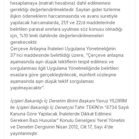
hesaplamaya (matrah hesabına) dahil edilmemesi
gerektiği değerlendirilmektedir. Sayılan gider türlerine
ilişkin ödeneklerin harcanmasında ve avans suretiyle
yapılacak harcamalarda, 21/f ve 22/d maddelerinde
belirtilen parasal sınırlara uyulması söz konusu olmadığı
için, %10 limiti dahilinde değerlendirilmemeleri
gerekecektir.
Çerçeve Anlaşma İhaleleri Uygulama Yönetmeliğinin
37’nci maddesinde belirtildiği üzere, “Çerçeve anlaşma
aşamasında aşırı düşük tekliflerin tespit edilmesi ve
sorgulanması ilgili Uygulama Yönetmeliğinde belirtilen
esaslara göre gerçekleştirilecek, münferit sözleşme
aşamasında aşırı düşük teklif sorgulaması
yapılmayacaktır”.
İçişleri Bakanlığı İç Denetim Birimi Başkanı
Yavuz YILDIRIM
ile
İçişleri Bakanlığı İç Denetçisi
Tahir TEKİN’in “4734 Sayılı
Kanuna Göre Yapılacak İhalelerde Dikkat Edilmesi
Gereken Bazı Hususlar” Konulu Genelgesi Yerel Yönetim
ve Denetim Dergisinin Nisan 2012, Cilt 17, Sayı 4’de
yayınlanmıştır.