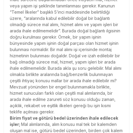
veya yapım işi şeklinde tanımlanması gerekir. Kanunun
“Temel İlkeler” başlıklı 5’inci maddesinde belirtildiği
üzere, “aralarında kabul edilebilir doğal bir bağlantı
olmadığı sürece mal alımı, hizmet alımı ve yapım işleri bir
arada ihale edilmemelidir”. Burada doğal bağlantı ilgisinin
doğru kurulması gerekir. Örnek, bir yapım işinin
bünyesinde yapım işinin doğal parçası olan hizmet işinin
bulunması normaldir. Bir mal alımı işi içerisinde montaj
hizmetinin bulunması doğaldır. Doğal ve izah edilebilir bir
bağ olmadığı sürece mal, hizmet, yapım işleri bir arada
ihale edilmemelidir. Burada akla şu soru gelebilir. Mal alımı
olmakla birlikte aralarında bağ/benzerlik bulunmayan
çeşitli ihtiyaç konusu mallar bir arada ihale edilebilir mi?
Mevzuat yönünden bir engel bulunmamakla birlikte,
hizmet sunucuları farklı olan çeşitli mal alımlarında, bir
arada ihale edilme zarureti söz konusu olduğu zaman,
açıklık, rekabet ve eşitlik ilkeleri gereği bu işin kısmi
teklife açılması gerekir.
Birim fiyat ve götürü bedel üzerinden ihale edilecek
işler;
Mal alımlarında, alım konusu mal tek bir kalemden
oluşan mal ise, götürü bedel üzerinden, birden çok kalem