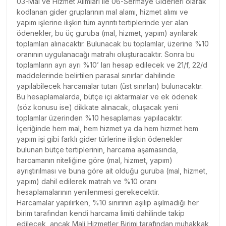
03-Mal ve Hizmet Alımları ile 06-Sermaye Giderleri olarak
kodlanan gider gruplarının mal alamı, hizmet alımı ve
yapım işlerine ilişkin tüm ayrıntı tertiplerinde yer alan
ödenekler, bu üç guruba (mal, hizmet, yapım) ayrılarak
toplamları alınacaktır. Bulunacak bu toplamlar, üzerine %10
oranının uygulanacağı matrahı oluşturacaktır. Sonra bu
toplamların ayrı ayrı %10’ ları hesap edilecek ve 21/f, 22/d
maddelerinde belirtilen parasal sınırlar dahilinde
yapılabilecek harcamalar tutarı (üst sınırları) bulunacaktır.
Bu hesaplamalarda, bütçe içi aktarmalar ve ek ödenek
(söz konusu ise) dikkate alınacak, oluşacak yeni
toplamlar üzerinden %10 hesaplaması yapılacaktır.
İçeriğinde hem mal, hem hizmet ya da hem hizmet hem
yapım işi gibi farklı gider türlerine ilişkin ödenekler
bulunan bütçe tertiplerinin, harcama aşamasında,
harcamanın niteliğine göre (mal, hizmet, yapım)
ayrıştırılması ve buna göre ait olduğu guruba (mal, hizmet,
yapım) dahil edilerek matrah ve %10 oranı
hesaplamalarının yenilenmesi gerekecektir.
Harcamalar yapılırken, %10 sınırının aşılıp aşılmadığı her
birim tarafından kendi harcama limiti dahilinde takip
edilecek, ancak Mali Hizmetler Birimi tarafından muhakkak