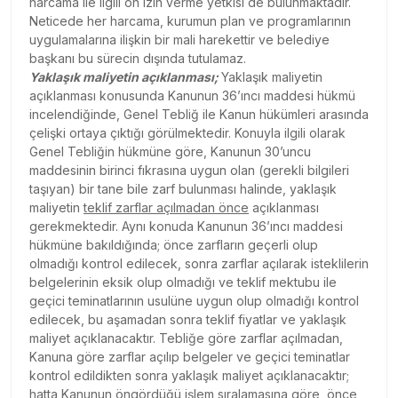
harcama ile ilgili ön izin verme yetkisi de bulunmaktadır.
Neticede her harcama, kurumun plan ve programlarının
uygulamalarına ilişkin bir mali harekettir ve belediye
başkanı bu sürecin dışında tutulamaz.
Yaklaşık maliyetin açıklanması;
Yaklaşık maliyetin
açıklanması konusunda Kanunun 36’ıncı maddesi hükmü
incelendiğinde, Genel Tebliğ ile Kanun hükümleri arasında
çelişki ortaya çıktığı görülmektedir. Konuyla ilgili olarak
Genel Tebliğin hükmüne göre, Kanunun 30’uncu
maddesinin birinci fıkrasına uygun olan (gerekli bilgileri
taşıyan) bir tane bile zarf bulunması halinde, yaklaşık
maliyetin
teklif zarflar açılmadan önce
açıklanması
gerekmektedir. Aynı konuda Kanunun 36’ıncı maddesi
hükmüne bakıldığında; önce zarfların geçerli olup
olmadığı kontrol edilecek, sonra zarflar açılarak isteklilerin
belgelerinin eksik olup olmadığı ve teklif mektubu ile
geçici teminatlarının usulüne uygun olup olmadığı kontrol
edilecek, bu aşamadan sonra teklif fiyatlar ve yaklaşık
maliyet açıklanacaktır. Tebliğe göre zarflar açılmadan,
Kanuna göre zarflar açılıp belgeler ve geçici teminatlar
kontrol edildikten sonra yaklaşık maliyet açıklanacaktır;
hatta Kanunun öngördüğü işlem sıralamasına göre, önce