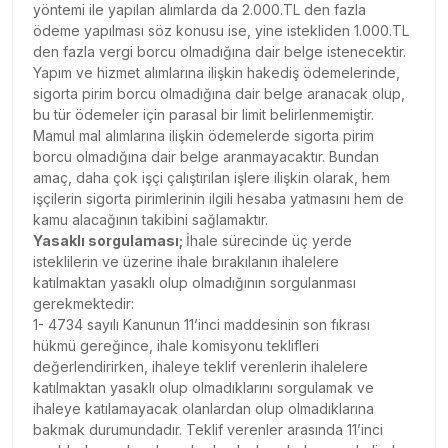
yöntemi ile yapılan alımlarda da 2.000.TL den fazla
ödeme yapılması söz konusu ise, yine istekliden 1.000.TL
den fazla vergi borcu olmadığına dair belge istenecektir.
Yapım ve hizmet alımlarına ilişkin hakediş ödemelerinde,
sigorta pirim borcu olmadığına dair belge aranacak olup,
bu tür ödemeler için parasal bir limit belirlenmemiştir.
Mamul mal alımlarına ilişkin ödemelerde sigorta pirim
borcu olmadığına dair belge aranmayacaktır. Bundan
amaç, daha çok işçi çalıştırılan işlere ilişkin olarak, hem
işçilerin sigorta pirimlerinin ilgili hesaba yatmasını hem de
kamu alacağının takibini sağlamaktır.
Yasaklı sorgulaması;
İhale sürecinde üç yerde
isteklilerin ve üzerine ihale bırakılanın ihalelere
katılmaktan yasaklı olup olmadığının sorgulanması
gerekmektedir:
1- 4734 sayılı Kanunun 11’inci maddesinin son fıkrası
hükmü gereğince, ihale komisyonu teklifleri
değerlendirirken, ihaleye teklif verenlerin ihalelere
katılmaktan yasaklı olup olmadıklarını sorgulamak ve
ihaleye katılamayacak olanlardan olup olmadıklarına
bakmak durumundadır. Teklif verenler arasında 11’inci