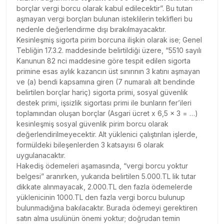
borçlar vergi borcu olarak kabul edilecektir”. Bu tutarı
aşmayan vergi borçları bulunan isteklilerin teklifleri bu
nedenle değerlendirme dışı bırakılmayacaktır.
Kesinleşmiş sigorta pirim borcuna ilişkin olarak ise; Genel
Tebliğin 17.3.2. maddesinde belirtildiği üzere, “5510 sayılı
Kanunun 82 nci maddesine göre tespit edilen sigorta
primine esas aylık kazancın üst sınırının 3 katını aşmayan
ve (a) bendi kapsamına giren (7 numaralı alt bendinde
belirtilen borçlar hariç) sigorta primi, sosyal güvenlik
destek primi, işsizlik sigortası primi ile bunların fer’ileri
toplamından oluşan borçlar (Asgari ücret x 6,5 x 3 = …)
kesinleşmiş sosyal güvenlik pirim borcu olarak
değerlendirilmeyecektir. Alt yüklenici çalıştırılan işlerde,
formüldeki bileşenlerden 3 katsayısı 6 olarak
uygulanacaktır.
Hakediş ödemeleri aşamasında, “vergi borcu yoktur
belgesi” aranırken, yukarıda belirtilen 5.000.TL lik tutar
dikkate alınmayacak, 2.000.TL den fazla ödemelerde
yüklenicinin 1000.TL den fazla vergi borcu bulunup
bulunmadığına bakılacaktır. Burada ödemeyi gerektiren
satın alma usulünün önemi yoktur; doğrudan temin