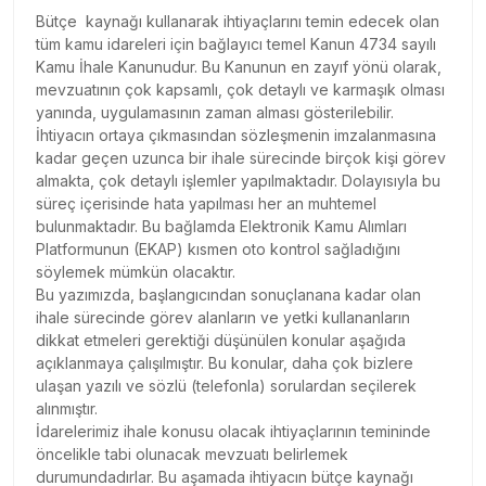
Bütçe kaynağı kullanarak ihtiyaçlarını temin edecek olan
tüm kamu idareleri için bağlayıcı temel Kanun 4734 sayılı
Kamu İhale Kanunudur. Bu Kanunun en zayıf yönü olarak,
mevzuatının çok kapsamlı, çok detaylı ve karmaşık olması
yanında, uygulamasının zaman alması gösterilebilir.
İhtiyacın ortaya çıkmasından sözleşmenin imzalanmasına
kadar geçen uzunca bir ihale sürecinde birçok kişi görev
almakta, çok detaylı işlemler yapılmaktadır. Dolayısıyla bu
süreç içerisinde hata yapılması her an muhtemel
bulunmaktadır. Bu bağlamda Elektronik Kamu Alımları
Platformunun (EKAP) kısmen oto kontrol sağladığını
söylemek mümkün olacaktır.
Bu yazımızda, başlangıcından sonuçlanana kadar olan
ihale sürecinde görev alanların ve yetki kullananların
dikkat etmeleri gerektiği düşünülen konular aşağıda
açıklanmaya çalışılmıştır. Bu konular, daha çok bizlere
ulaşan yazılı ve sözlü (telefonla) sorulardan seçilerek
alınmıştır.
İdarelerimiz ihale konusu olacak ihtiyaçlarının temininde
öncelikle tabi olunacak mevzuatı belirlemek
durumundadırlar. Bu aşamada ihtiyacın bütçe kaynağı