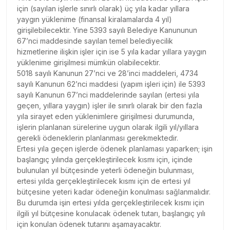
için (sayılan işlerle sınırlı olarak) üç yıla kadar yıllara
yaygın yüklenime (finansal kiralamalarda 4 yıl)
girişilebilecektir. Yine 5393 sayılı Belediye Kanununun
67’nci maddesinde sayılan temel belediyecilik
hizmetlerine ilişkin işler için ise 5 yıla kadar yıllara yaygın
yüklenime girişilmesi mümkün olabilecektir.
5018 sayılı Kanunun 27’nci ve 28’inci maddeleri, 4734
sayılı Kanunun 62’nci maddesi (yapım işleri için) ile 5393
sayılı Kanunun 67’nci maddelerinde sayılan (ertesi yıla
geçen, yıllara yaygın) işler ile sınırlı olarak bir den fazla
yıla sirayet eden yüklenimlere girişilmesi durumunda,
işlerin planlanan sürelerine uygun olarak ilgili yıl/yıllara
gerekli ödeneklerin planlanması gerekmektedir.
Ertesi yıla geçen işlerde ödenek planlaması yaparken; işin
başlangıç yılında gerçekleştirilecek kısmı için, içinde
bulunulan yıl bütçesinde yeterli ödeneğin bulunması,
ertesi yılda gerçekleştirilecek kısmı için de ertesi yıl
bütçesine yeteri kadar ödeneğin konulması sağlanmalıdır.
Bu durumda işin ertesi yılda gerçekleştirilecek kısmı için
ilgili yıl bütçesine konulacak ödenek tutarı, başlangıç yılı
için konulan ödenek tutarını aşamayacaktır.