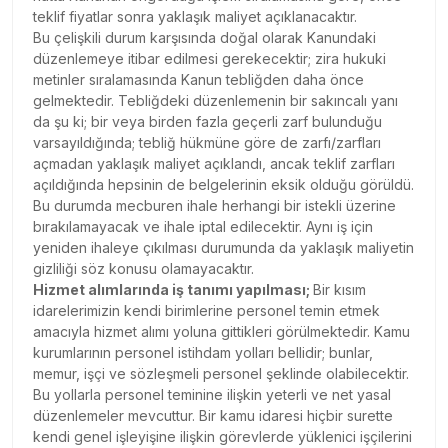
teklif fiyatlar sonra yaklaşık maliyet açıklanacaktır.
Bu çelişkili durum karşısında doğal olarak Kanundaki
düzenlemeye itibar edilmesi gerekecektir; zira hukuki
metinler sıralamasında Kanun tebliğden daha önce
gelmektedir. Tebliğdeki düzenlemenin bir sakıncalı yanı
da şu ki; bir veya birden fazla geçerli zarf bulunduğu
varsayıldığında; tebliğ hükmüne göre de zarfı/zarfları
açmadan yaklaşık maliyet açıklandı, ancak teklif zarfları
açıldığında hepsinin de belgelerinin eksik olduğu görüldü.
Bu durumda mecburen ihale herhangi bir istekli üzerine
bırakılamayacak ve ihale iptal edilecektir. Aynı iş için
yeniden ihaleye çıkılması durumunda da yaklaşık maliyetin
gizliliği söz konusu olamayacaktır.
Hizmet alımlarında iş tanımı yapılması;
Bir kısım
idarelerimizin kendi birimlerine personel temin etmek
amacıyla hizmet alımı yoluna gittikleri görülmektedir. Kamu
kurumlarının personel istihdam yolları bellidir; bunlar,
memur, işçi ve sözleşmeli personel şeklinde olabilecektir.
Bu yollarla personel teminine ilişkin yeterli ve net yasal
düzenlemeler mevcuttur. Bir kamu idaresi hiçbir surette
kendi genel işleyişine ilişkin görevlerde yüklenici işçilerini