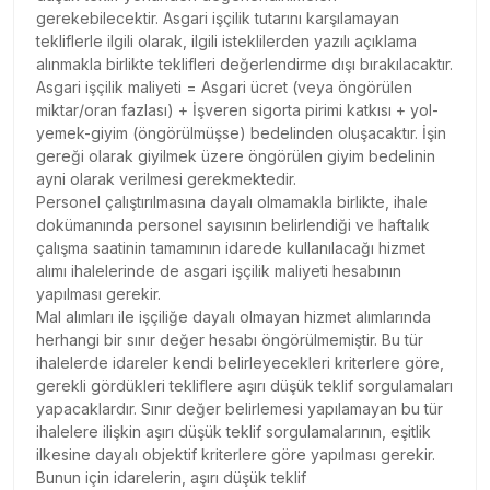
gerekebilecektir. Asgari işçilik tutarını karşılamayan
tekliflerle ilgili olarak, ilgili isteklilerden yazılı açıklama
alınmakla birlikte teklifleri değerlendirme dışı bırakılacaktır.
Asgari işçilik maliyeti = Asgari ücret (veya öngörülen
miktar/oran fazlası) + İşveren sigorta pirimi katkısı + yol-
yemek-giyim (öngörülmüşse) bedelinden oluşacaktır. İşin
gereği olarak giyilmek üzere öngörülen giyim bedelinin
ayni olarak verilmesi gerekmektedir.
Personel çalıştırılmasına dayalı olmamakla birlikte, ihale
dokümanında personel sayısının belirlendiği ve haftalık
çalışma saatinin tamamının idarede kullanılacağı hizmet
alımı ihalelerinde de asgari işçilik maliyeti hesabının
yapılması gerekir.
Mal alımları ile işçiliğe dayalı olmayan hizmet alımlarında
herhangi bir sınır değer hesabı öngörülmemiştir. Bu tür
ihalelerde idareler kendi belirleyecekleri kriterlere göre,
gerekli gördükleri tekliflere aşırı düşük teklif sorgulamaları
yapacaklardır. Sınır değer belirlemesi yapılamayan bu tür
ihalelere ilişkin aşırı düşük teklif sorgulamalarının, eşitlik
ilkesine dayalı objektif kriterlere göre yapılması gerekir.
Bunun için idarelerin, aşırı düşük teklif