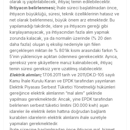
olarak iş yaptırılabilecek, ihtiyaç temin edilebilecektir.
İhtiyacın belirlenmesi;
İhale süreci başlatılmadan önce,
ihtiyacın büyüklüğü, süresi, teknik özelliklerinin hatasız ve
net olarak belirlenmesi, büyük önem arz etmektedir. Bu
yapılamadığı takdirde, idare ya ihtiyacını gereği gibi
karşılayamayacak, ya ihtiyacından fazla alım yapmak
zorunda kalacak, ya da normalin üzerinde (% 20 den
daha fazla) oluşan iş eksilişi nedeniyle işin fiilen
gerçekleşen miktarı ile % 80’lik kısmı arasındaki farkın %
5’inin yükleniciye açıktan ödenmesi gerekecektir. Ayrıca,
gereksiz yere şikâyetlere maruz kalınabilecek, ihtiyaç
temin süresi gereksiz yere uzatılmış olabilecektir.
Elektrik alımları;
17.06.2011 tarih ve 2011/DK.D-105 sayılı
Kamu İhale Kurulu Kararı ve EPDK tarafından yayınlanan
Elektrik Piyasası Serbest Tüketici Yönetmeliği hükümleri
gereğince elektrik alımlarının “mal alımı” şeklinde
yapılması gerekmektedir. Ancak, yine EPDK tarafından
belirlenen serbest tüketici limitini (30.000 kwh) aşan
idareler ile elektrik iletim hattına doğrudan bağlantı
kurabilen idarelerin elektrik alımlarını ihale suretiyle
yapmaları gerekmektedir.
İhale sürecine başlanılmadan önce ihtiyacın mal, hizmet