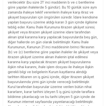
verilecektir (bu süre 21’ inci maddenin b ve c bentlerine
göre yapılan ihalelerde 5 gündür). Bu 10 günlük süre aynı
zamanda ihaleye teklif verenlerin ihaleye karşı itiraz ve
şikayet başvuruları için öngörülen süredir. İdare kendisine
yapılan başvuru üzerine aldığı kararı 3 gün içinde ilgilisine
tebliğ eder. Kamu İhale Kurumuna itirazen şikâyet süresi;
şikâyet veya itirazen şikâyet üzerine idare tarafından
alınan iptal kararına karşı yapılacak başvurularda beş gün,
diğer hallerde on gün olarak belirtilmiştir. Kamu İhale
Kurumunun, Kanunun 21 inci maddesinin birinci fıkrasının
(b) ve (c) bentlerine göre yapılan ihaleler ile şikâyet veya
itirazen şikâyet üzerine alınan ihalenin iptal edilmesi
kararına karşı yapılacak itirazen şikâyet başvurularına
ilişkin nihai kararını, ihale işlem dosyası ile ihaleye ilişkin
gerekli bilgi ve belgelerin Kurum kayıtlarına alındığı
tarihten itibaren on iş günü içinde, diğer itirazen şikâyet
başvurularında yirmi gün içinde vereceği belirtilmiştir.
Kurul tarafından başvurular üzerine verilen bütün nihai
kararların, karar tarihini izleyen 5 iş günü içinde taraflara
bildirime çıkarılacağı ve bu tarihi izleyen 5 gün içinde de
Kurumun internet sayfasında yayımlanacağı belirtilmiştir.