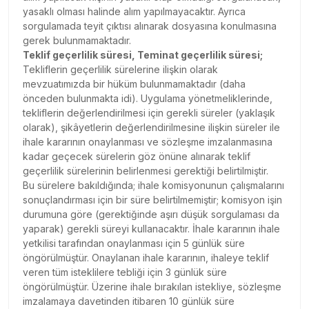
yasaklı olması halinde alım yapılmayacaktır. Ayrıca
sorgulamada teyit çıktısı alınarak dosyasına konulmasına
gerek bulunmamaktadır.
Teklif geçerlilik süresi, Teminat geçerlilik süresi;
Tekliflerin geçerlilik sürelerine ilişkin olarak
mevzuatımızda bir hüküm bulunmamaktadır (daha
önceden bulunmakta idi). Uygulama yönetmeliklerinde,
tekliflerin değerlendirilmesi için gerekli süreler (yaklaşık
olarak), şikâyetlerin değerlendirilmesine ilişkin süreler ile
ihale kararının onaylanması ve sözleşme imzalanmasına
kadar geçecek sürelerin göz önüne alınarak teklif
geçerlilik sürelerinin belirlenmesi gerektiği belirtilmiştir.
Bu sürelere bakıldığında; ihale komisyonunun çalışmalarını
sonuçlandırması için bir süre belirtilmemiştir; komisyon işin
durumuna göre (gerektiğinde aşırı düşük sorgulaması da
yaparak) gerekli süreyi kullanacaktır. İhale kararının ihale
yetkilisi tarafından onaylanması için 5 günlük süre
öngörülmüştür. Onaylanan ihale kararının, ihaleye teklif
veren tüm isteklilere tebliği için 3 günlük süre
öngörülmüştür. Üzerine ihale bırakılan istekliye, sözleşme
imzalamaya davetinden itibaren 10 günlük süre