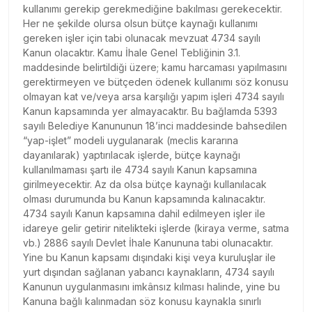
kullanımı gerekip gerekmediğine bakılması gerekecektir.
Her ne şekilde olursa olsun bütçe kaynağı kullanımı
gereken işler için tabi olunacak mevzuat 4734 sayılı
Kanun olacaktır. Kamu İhale Genel Tebliğinin 3.1.
maddesinde belirtildiği üzere; kamu harcaması yapılmasını
gerektirmeyen ve bütçeden ödenek kullanımı söz konusu
olmayan kat ve/veya arsa karşılığı yapım işleri 4734 sayılı
Kanun kapsamında yer almayacaktır. Bu bağlamda 5393
sayılı Belediye Kanununun 18’inci maddesinde bahsedilen
“yap-işlet” modeli uygulanarak (meclis kararına
dayanılarak) yaptırılacak işlerde, bütçe kaynağı
kullanılmaması şartı ile 4734 sayılı Kanun kapsamına
girilmeyecektir. Az da olsa bütçe kaynağı kullanılacak
olması durumunda bu Kanun kapsamında kalınacaktır.
4734 sayılı Kanun kapsamına dahil edilmeyen işler ile
idareye gelir getirir nitelikteki işlerde (kiraya verme, satma
vb.) 2886 sayılı Devlet İhale Kanununa tabi olunacaktır.
Yine bu Kanun kapsamı dışındaki kişi veya kuruluşlar ile
yurt dışından sağlanan yabancı kaynakların, 4734 sayılı
Kanunun uygulanmasını imkânsız kılması halinde, yine bu
Kanuna bağlı kalınmadan söz konusu kaynakla sınırlı