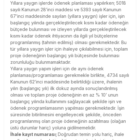
Yıllara yaygın işlerde ödenek planlaması yapılırken; 5018
sayılı Kanunun 28’inci maddesi ve 5393 sayılı Kanunun
67’inci maddesinde sayılan (yıllara yaygın) işler için, işin
başlangıç yılında gerçekleştirilecek kısmı kadar ödeneğin
bütçede bulunması ve izleyen yıllarda gerçekleştirilecek
kısmı kadar ödenek ihtiyacının da ilgili yıl bütçelerine
programlanmış (tahmin edilmiş) olması gerekmektedir. Bu
tür yıllara yaygın işler için ihaleye çıkılabilmesi için, toplam
proje ödeneğinin başlangıç yılı bütçesinde bulunması
zorunluluğu bulunmamaktadır.
Yıllara yaygın yapım işleri için de aynı ödenek
planlaması/programlaması gerekmekle birlikte, 4734 sayılı
Kanunun 62’inci maddesinde belirtildiği üzere, ihalenin
yılın (başlangıç yılı) ilk dokuz ayında sonuçlandırılmış
olması ve toplam proje ödeneğinin en az % 10’ unun
başlangıç yılında kullanımını sağlayacak şekilde işin ve
ödenek programlamasının yapılması gerekmektedir. İşin
süresinde bitirilmesini engelleyecek şekilde, önceden
programlanmış olan proje ödeneğinin azaltılması (olağan
üstü durumlar hariç) yoluna gidilmemelidir.
İhale kayıt numarası;
Doğrudan temin yolu hariç, ihale