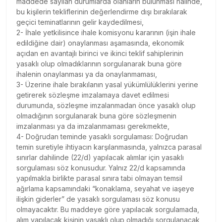
maddede sayılan durumlarda olanların bulunması halinde,
bu kişilerin tekliflerinin değerlendirme dışı bırakılarak
geçici teminatlarının gelir kaydedilmesi,
2- İhale yetkilisince ihale komisyonu kararının (işin ihale
edildiğine dair) onaylanması aşamasında, ekonomik
açıdan en avantajlı birinci ve ikinci teklif sahiplerinin
yasaklı olup olmadıklarının sorgulanarak buna göre
ihalenin onaylanması ya da onaylanmaması,
3- Üzerine ihale bırakılanın yasal yükümlülüklerini yerine
getirerek sözleşme imzalamaya davet edilmesi
durumunda, sözleşme imzalanmadan önce yasaklı olup
olmadığının sorgulanarak buna göre sözleşmenin
imzalanması ya da imzalanmaması gerekmekte,
4- Doğrudan teminde yasaklı sorgulaması: Doğrudan
temin suretiyle ihtiyacın karşılanmasında, yalnızca parasal
sınırlar dahilinde (22/d) yapılacak alımlar için yasaklı
sorgulaması söz konusudur. Yalnız 22/d kapsamında
yapılmakla birlikte parasal sınıra tabi olmayan temsil
ağırlama kapsamındaki “konaklama, seyahat ve iaşeye
ilişkin giderler” de yasaklı sorgulaması söz konusu
olmayacaktır. Bu maddeye göre yapılacak sorgulamada,
alım yapılacak kişinin yasaklı olup olmadığı sorgulanacak,