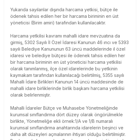
Yukarıda sayılanlar dışında harcama yetkisi, bütçe ile
ödenek tahsis edilen her bir harcama biriminin en üst
yöneticisi (Birim amiri) tarafından kullanılacaktır.
Harcama yetkilisi kavramı mahalli idare mevzuatına da
girmiş, 5302 Sayılı İl Özel İdaresi Kanunun 46 ıncı ve 5393
sayılı Belediye Kanununun 63 üncü maddelerinde il özel
idaresi ve belediye bütçesi ile ödenek tahsis edilen her
bir harcama biriminin en üst yöneticisi harcama yetkilisi
olarak tanımlanmış, ilçe özel idarelerinde bu yetkinin
kaymakam tarafından kullanılacağı belirtilmiş, 5355 sayılı
Mahalli İdare Birlikleri Kanunun 14 üncü maddesinde de
mahalli idare birliklerinde birlik başkanı harcama yetkilisi
olarak belirlenmiştir.
Mahalli İdareler Bütçe ve Muhasebe Yönetmeliğinde
kurumsal sınıflandırma dört düzey olarak öngörülmekle
birlikte, Yönetmeliğe ekli örnek:1/A ve 1/B numaralı
kurumsal sınıflandırma anahtarında idarelerin beşinci ve
daha alt düzeyleri açmalarının ihtiyari olduğu belirtilmiştir.