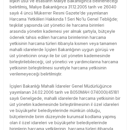
ilişkin usûl ve esasların Maliye Bakanlığınca belirleneceği
belirtilmiş, Maliye Bakanlığınca 31.12.2005 tarih ve 26040
sayılı 4 üncü Mükerrer Resmi Gazete’de yayımlanan
Harcama Yetkilileri Hakkında 1 Seri No’lu Genel Tebliğde;
teşkilat yapısında üst yönetici ile harcama birimleri
arasında yönetim kademesi yer almak şartıyla, bütçeyle
ödenek tahsis edilen harcama birimlerinin harcama
yetkisinin harcama türleri itibarıyla kısmen veya tamamen
mahalli idarelerde İçişleri Bakanlığının uygun görüşü ve
üst yöneticinin onayı ile bir üst yönetim kademesinde
birleştirilebileceği, üst yönetici ve yardımcılarına harcama
yetkisinin birleştirilmesi suretiyle harcama yetkisinin
verilemeyeceği belirtilmiştir.
İçişleri Bakanlığı Mahalli İdareler Genel Müdürlüğünce
yayımlanan 24.02.2006 tarih ve B050MAH 074000l/45181
sayılı Genelgede, mahalli idarelerde harcama yetkisinin bir
üst yönetim kademesinde birleştirilmesinin il özel idareleri
ve büyükşehir belediyelerinde mümkün olduğu,
bütçelerinde birim düzeyinde kurumsal kodlama yapmış
olan il özel idareleri ve büyükşehir belediyelerinde
birimlerin harcama yetkilerinin, harcama türleri itibarıyla