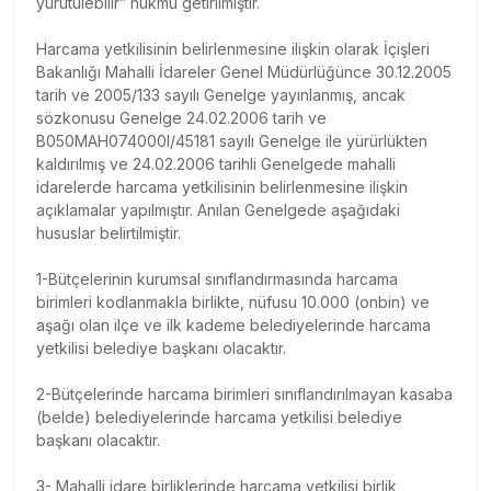
yürütülebilir” hükmü getirilmiştir.
Harcama yetkilisinin belirlenmesine ilişkin olarak İçişleri
Bakanlığı Mahalli İdareler Genel Müdürlüğünce 30.12.2005
tarih ve 2005/133 sayılı Genelge yayınlanmış, ancak
sözkonusu Genelge 24.02.2006 tarih ve
B050MAH074000l/45181 sayılı Genelge ile yürürlükten
kaldırılmış ve 24.02.2006 tarihli Genelgede mahalli
idarelerde harcama yetkilisinin belirlenmesine ilişkin
açıklamalar yapılmıştır. Anılan Genelgede aşağıdaki
hususlar belirtilmiştir.
1-Bütçelerinin kurumsal sınıflandırmasında harcama
birimleri kodlanmakla birlikte, nüfusu 10.000 (onbin) ve
aşağı olan ilçe ve ilk kademe belediyelerinde harcama
yetkilisi belediye başkanı olacaktır.
2-Bütçelerinde harcama birimleri sınıflandırılmayan kasaba
(belde) belediyelerinde harcama yetkilisi belediye
başkanı olacaktır.
3- Mahalli idare birliklerinde harcama yetkilisi birlik