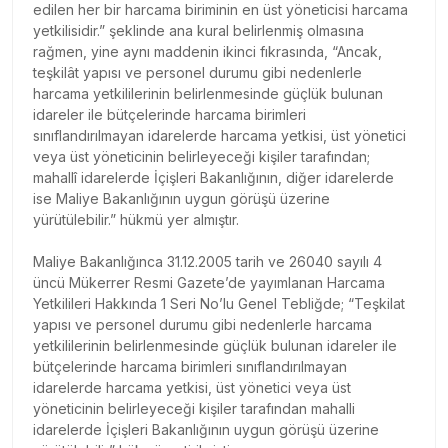
edilen her bir harcama biriminin en üst yöneticisi harcama
yetkilisidir.” şeklinde ana kural belirlenmiş olmasına
rağmen, yine aynı maddenin ikinci fıkrasında, “Ancak,
teşkilât yapısı ve personel durumu gibi nedenlerle
harcama yetkililerinin belirlenmesinde güçlük bulunan
idareler ile bütçelerinde harcama birimleri
sınıflandırılmayan idarelerde harcama yetkisi, üst yönetici
veya üst yöneticinin belirleyeceği kişiler tarafından;
mahallî idarelerde İçişleri Bakanlığının, diğer idarelerde
ise Maliye Bakanlığının uygun görüşü üzerine
yürütülebilir.” hükmü yer almıştır.
Maliye Bakanlığınca 31.12.2005 tarih ve 26040 sayılı 4
üncü Mükerrer Resmi Gazete’de yayımlanan Harcama
Yetkilileri Hakkında 1 Seri No’lu Genel Tebliğde; “Teşkilat
yapısı ve personel durumu gibi nedenlerle harcama
yetkililerinin belirlenmesinde güçlük bulunan idareler ile
bütçelerinde harcama birimleri sınıflandırılmayan
idarelerde harcama yetkisi, üst yönetici veya üst
yöneticinin belirleyeceği kişiler tarafından mahalli
idarelerde İçişleri Bakanlığının uygun görüşü üzerine