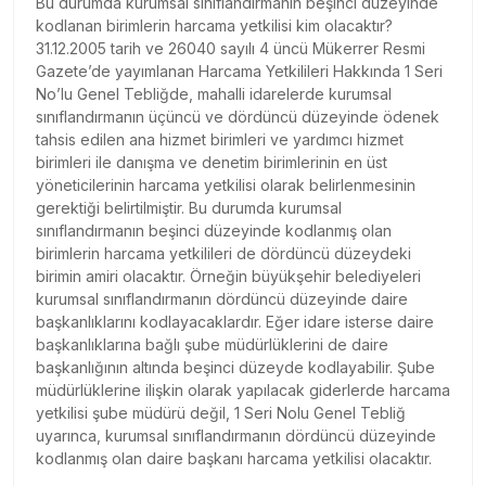
Bu durumda kurumsal sınıflandırmanın beşinci düzeyinde
kodlanan birimlerin harcama yetkilisi kim olacaktır?
31.12.2005 tarih ve 26040 sayılı 4 üncü Mükerrer Resmi
Gazete’de yayımlanan Harcama Yetkilileri Hakkında 1 Seri
No’lu Genel Tebliğde, mahalli idarelerde kurumsal
sınıflandırmanın üçüncü ve dördüncü düzeyinde ödenek
tahsis edilen ana hizmet birimleri ve yardımcı hizmet
birimleri ile danışma ve denetim birimlerinin en üst
yöneticilerinin harcama yetkilisi olarak belirlenmesinin
gerektiği belirtilmiştir. Bu durumda kurumsal
sınıflandırmanın beşinci düzeyinde kodlanmış olan
birimlerin harcama yetkilileri de dördüncü düzeydeki
birimin amiri olacaktır. Örneğin büyükşehir belediyeleri
kurumsal sınıflandırmanın dördüncü düzeyinde daire
başkanlıklarını kodlayacaklardır. Eğer idare isterse daire
başkanlıklarına bağlı şube müdürlüklerini de daire
başkanlığının altında beşinci düzeyde kodlayabilir. Şube
müdürlüklerine ilişkin olarak yapılacak giderlerde harcama
yetkilisi şube müdürü değil, 1 Seri Nolu Genel Tebliğ
uyarınca, kurumsal sınıflandırmanın dördüncü düzeyinde
kodlanmış olan daire başkanı harcama yetkilisi olacaktır.