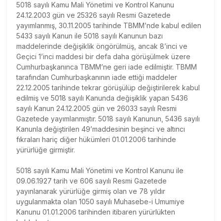
5018 sayılı Kamu Mali Yönetimi ve Kontrol Kanunu
24.12.2003 gün ve 25326 sayılı Resmi Gazetede
yayımlanmış, 30.11.2005 tarihinde TBMM’nde kabul edilen
5433 sayılı Kanun ile 5018 sayılı Kanunun bazı
maddelerinde değişiklik öngörülmüş, ancak 8’inci ve
Geçici 1’inci maddesi bir defa daha görüşülmek üzere
Cumhurbaşkanınca TBMM’ne geri iade edilmiştir. TBMM
tarafından Cumhurbaşkanının iade ettiği maddeler
22.12.2005 tarihinde tekrar görüşülüp değiştirilerek kabul
edilmiş ve 5018 sayılı Kanunda değişiklik yapan 5436
sayılı Kanun 24.12.2005 gün ve 26033 sayılı Resmi
Gazetede yayımlanmıştır. 5018 sayılı Kanunun, 5436 sayılı
Kanunla değiştirilen 49’maddesinin beşinci ve altıncı
fıkraları hariç diğer hükümleri 01.01.2006 tarihinde
yürürlüğe girmiştir.
5018 sayılı Kamu Mali Yönetimi ve Kontrol Kanunu ile
09.06.1927 tarih ve 606 sayılı Resmi Gazetede
yayınlanarak yürürlüğe girmiş olan ve 78 yıldır
uygulanmakta olan 1050 sayılı Muhasebe-i Umumiye
Kanunu 01.01.2006 tarihinden itibaren yürürlükten