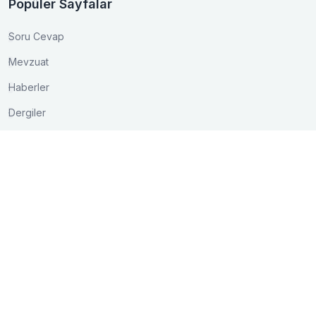
Popüler Sayfalar
Soru Cevap
Mevzuat
Haberler
Dergiler
İletişim
Akay Caddesi Lale Apt. No:15/3 Bakanlıklar/ANKARA
0 (312) 417 03 75
0 (312) 425 16 01
bilgi@kontder.org.tr