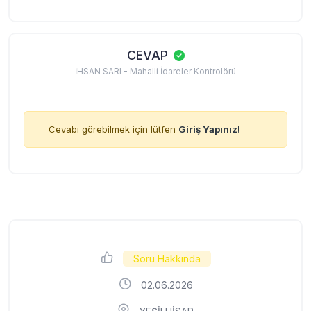
CEVAP
İHSAN SARI - Mahalli İdareler Kontrolörü
Cevabı görebilmek için lütfen
Giriş Yapınız!
Soru Hakkında
02.06.2026