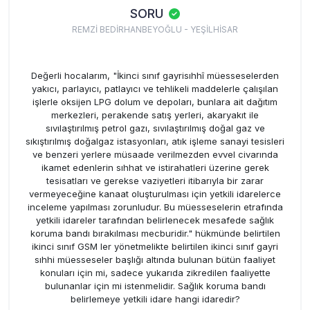
SORU
REMZİ BEDİRHANBEYOĞLU - YEŞİLHİSAR
Değerli hocalarım, "İkinci sınıf gayrisıhhî müesseselerden
yakıcı, parlayıcı, patlayıcı ve tehlikeli maddelerle çalışılan
işlerle oksijen LPG dolum ve depoları, bunlara ait dağıtım
merkezleri, perakende satış yerleri, akaryakıt ile
sıvılaştırılmış petrol gazı, sıvılaştırılmış doğal gaz ve
sıkıştırılmış doğalgaz istasyonları, atık işleme sanayi tesisleri
ve benzeri yerlere müsaade verilmezden evvel civarında
ikamet edenlerin sıhhat ve istirahatleri üzerine gerek
tesisatları ve gerekse vaziyetleri itibarıyla bir zarar
vermeyeceğine kanaat oluşturulması için yetkili idarelerce
inceleme yapılması zorunludur. Bu müesseselerin etrafında
yetkili idareler tarafından belirlenecek mesafede sağlık
koruma bandı bırakılması mecburidir." hükmünde belirtilen
ikinci sınıf GSM ler yönetmelikte belirtilen ikinci sınıf gayri
sıhhi müesseseler başlığı altında bulunan bütün faaliyet
konuları için mi, sadece yukarıda zikredilen faaliyette
bulunanlar için mi istenmelidir. Sağlık koruma bandı
belirlemeye yetkili idare hangi idaredir?