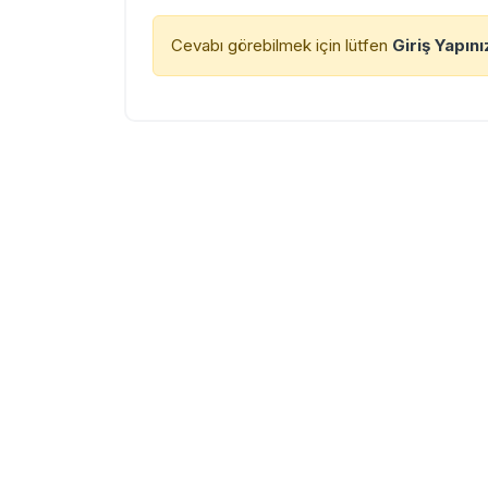
Cevabı görebilmek için lütfen
Giriş Yapını