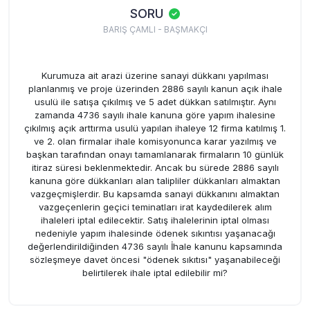
SORU
BARIŞ ÇAMLI - BAŞMAKÇI
Kurumuza ait arazi üzerine sanayi dükkanı yapılması
planlanmış ve proje üzerinden 2886 sayılı kanun açık ihale
usulü ile satışa çıkılmış ve 5 adet dükkan satılmıştır. Aynı
zamanda 4736 sayılı ihale kanuna göre yapım ihalesine
çıkılmış açık arttırma usulü yapılan ihaleye 12 firma katılmış 1.
ve 2. olan firmalar ihale komisyonunca karar yazılmış ve
başkan tarafından onayı tamamlanarak firmaların 10 günlük
itiraz süresi beklenmektedir. Ancak bu sürede 2886 sayılı
kanuna göre dükkanları alan talipliler dükkanları almaktan
vazgeçmişlerdir. Bu kapsamda sanayi dükkanını almaktan
vazgeçenlerin geçici teminatları irat kaydedilerek alım
ihaleleri iptal edilecektir. Satış ihalelerinin iptal olması
nedeniyle yapım ihalesinde ödenek sıkıntısı yaşanacağı
değerlendirildiğinden 4736 sayılı İhale kanunu kapsamında
sözleşmeye davet öncesi "ödenek sıkıtısı" yaşanabileceği
belirtilerek ihale iptal edilebilir mi?