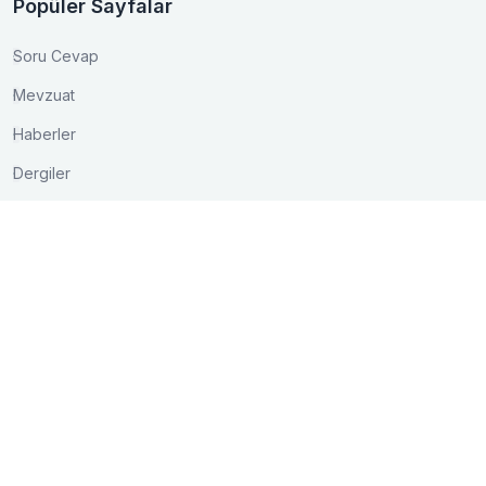
Popüler Sayfalar
Soru Cevap
Mevzuat
Haberler
Dergiler
İletişim
Akay Caddesi Lale Apt. No:15/3 Bakanlıklar/ANKARA
0 (312) 417 03 75
0 (312) 425 16 01
bilgi@kontder.org.tr