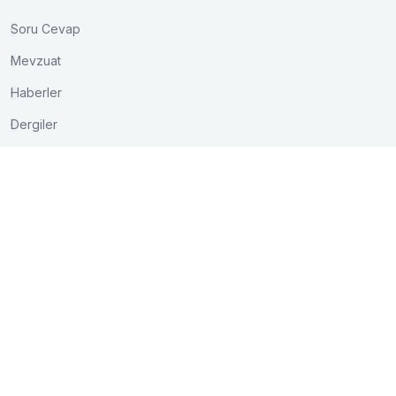
Soru Cevap
Mevzuat
Haberler
Dergiler
İletişim
Akay Caddesi Lale Apt. No:15/3 Bakanlıklar/ANKARA
0 (312) 417 03 75
0 (312) 425 16 01
bilgi@kontder.org.tr