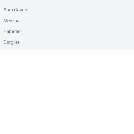
Soru Cevap
Mevzuat
Haberler
Dergiler
İletişim
Akay Caddesi Lale Apt. No:15/3 Bakanlıklar/ANKARA
0 (312) 417 03 75
0 (312) 425 16 01
bilgi@kontder.org.tr