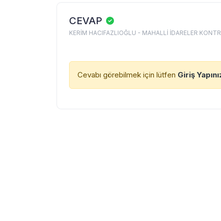
CEVAP
KERİM HACIFAZLIOĞLU - MAHALLİ İDARELER KON
Cevabı görebilmek için lütfen
Giriş Yapını