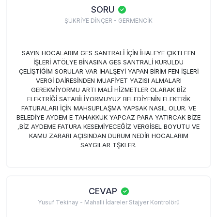
SORU
ŞÜKRİYE DİNÇER - GERMENCİK
SAYIN HOCALARIM GES SANTRALİ İÇİN İHALEYE ÇIKTI FEN
İŞLERİ ATÖLYE BİNASINA GES SANTRALİ KURULDU
ÇELİŞTİĞİM SORULAR VAR İHALŞEYİ YAPAN BİRİM FEN İŞLERİ
VERGİ DAİRESİNDEN MUAFİYET YAZISI ALMALARI
GEREKMİYORMU ARTI MALİ HİZMETLER OLARAK BİZ
ELEKTRİĞİ SATABİLİYORMUYUZ BELEDİYENİN ELEKTRİK
FATURALARI İÇİN MAHSUPLAŞMA YAPSAK NASIL OLUR. VE
BELEDİYE AYDEM E TAHAKKUK YAPCAZ PARA YATIRCAK BİZE
,BİZ AYDEME FATURA KESEMİYECEĞİZ VERGİSEL BOYUTU VE
KAMU ZARARI AÇISINDAN DURUM NEDİR
HOCALARIM
SAYGILAR TŞKLER.
CEVAP
Yusuf Tekinay - Mahalli İdareler Stajyer Kontrolörü