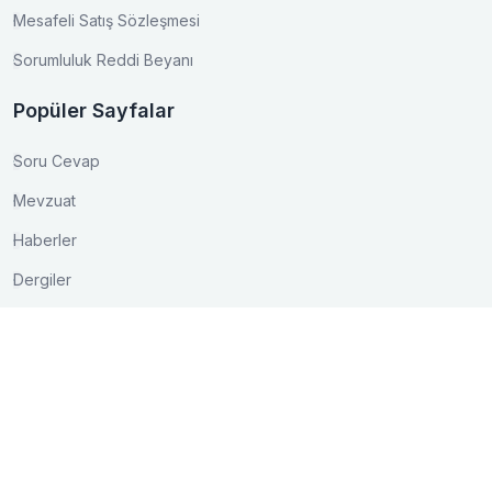
Mesafeli Satış Sözleşmesi
Sorumluluk Reddi Beyanı
Popüler Sayfalar
Soru Cevap
Mevzuat
Haberler
Dergiler
İletişim
Akay Caddesi Lale Apt. No:15/3 Bakanlıklar/ANKARA
0 (312) 417 03 75
0 (312) 425 16 01