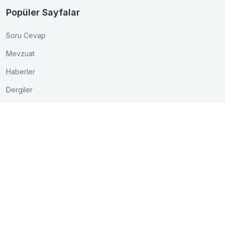
Popüler Sayfalar
Soru Cevap
Mevzuat
Haberler
Dergiler
İletişim
Akay Caddesi Lale Apt. No:15/3 Bakanlıklar/ANKARA
0 (312) 417 03 75
0 (312) 425 16 01
bilgi@kontder.org.tr