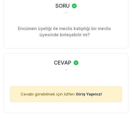
SORU
-
Encümen üyeliği ile meclis katipliği bir meclis
üyesinde birleşebilir mi?
CEVAP
-
Cevabı görebilmek için lütfen
Giriş Yapınız!