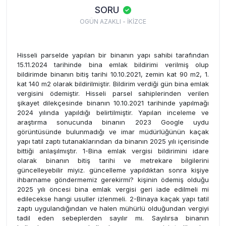
SORU
OGÜN AZAKLI - İKİZCE
Hisseli parselde yapılan bir binanın yapı sahibi tarafından
15.11.2024 tarihinde bina emlak bildirimi verilmiş olup
bildirimde binanın bitiş tarihi 10.10.2021, zemin kat 90 m2, 1.
kat 140 m2 olarak bildirilmiştir. Bildirim verdiği gün bina emlak
vergisini ödemiştir. Hisseli parsel sahiplerinden verilen
şikayet dilekçesinde binanın 10.10.2021 tarihinde yapılmağı
2024 yılında yapıldığı belirtilmiştir. Yapılan inceleme ve
araştırma sonucunda binanın 2023 Google uydu
görüntüsünde bulunmadığı ve imar müdürlüğünün kaçak
yapı tatil zaptı tutanaklarından da binanın 2025 yılı içerisinde
bittiği anlaşılmıştır. 1-Bina emlak vergisi bildirimini idare
olarak binanın bitiş tarihi ve metrekare bilgilerini
güncelleyebilir miyiz. güncelleme yapıldıktan sonra kişiye
ihbarname göndermemiz gerekirmi? kişinin ödemiş olduğu
2025 yılı öncesi bina emlak vergisi geri iade edilmeli mi
edilecekse hangi usuller izlenmeli. 2-Binaya kaçak yapı tatil
zaptı uygulandığından ve halen mühürlü olduğundan vergiyi
tadil eden sebeplerden sayılır mı. Sayılırsa binanın